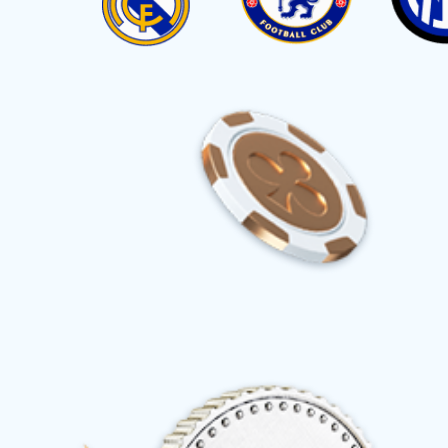
立即下载开云Kaiyun下载APP
开云Kaiyun下载
是一家面向全球市
整合
高清赛事直播、数据分析、多
平台通过多项国际安全认证，系统架
术与客服团队，确保每位用户都能
截至目前，开云Kaiyun下载 已拥