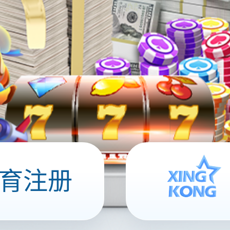
智能引擎实时数据快照