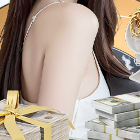
上、安全高效
”的理念，持续优化产品架构与内容体验，致力于