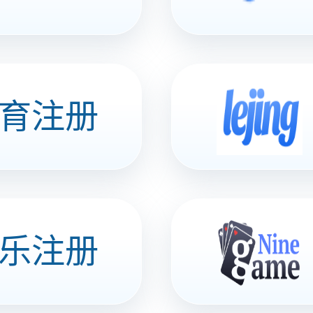
版本更新记录
击查看每次更新的重点改动，开云Kaiyun下载将持续优化用户体
移。
推荐。
适合开云Kaiyun下载用户快速上手。