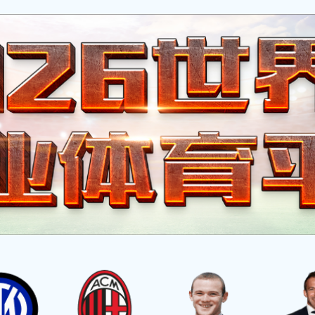
下载App
公司简介
体育
 · 权威体育
户提供包括NBA、英超、欧
受用户信赖。