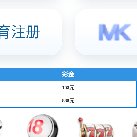
我们的品牌
作为综合性的开云Kaiyun